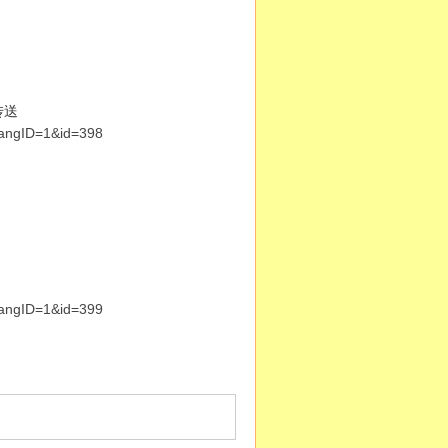
传送
langID=1&id=398
langID=1&id=399