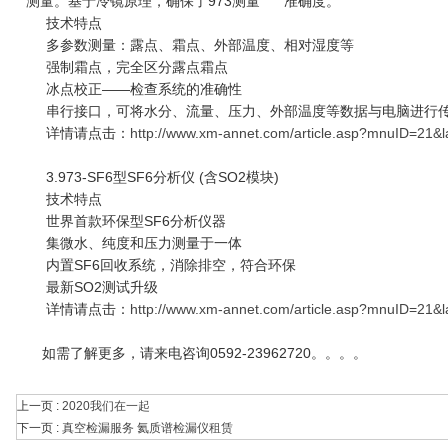
测量。基于冷镜原理，确保了973测量 准确度。
技术特点
多参数测量：露点、霜点、外部温度、相对湿度等
强制霜点，完全区分露点霜点
冰点校正——检查系统的准确性
串行接口，可将水分、流量、压力、外部温度等数据与电脑进行
详情请点击：
http://www.xm-annet.com/article.asp?mnuID=21&
3.973-SF6型SF6分析仪 (含SO2模块)
技术特点
世界首款环保型SF6分析仪器
集微水、纯度和压力测量于一体
内置SF6回收系统，消除排空，符合环保
最新SO2测试升级
详情请点击：
http://www.xm-annet.com/article.asp?mnuID=21&
如需了解更多，请来电咨询0592-23962720。。。。
上一页 :
2020我们在一起
下一页 :
真空检漏服务 氦质谱检漏仪租赁