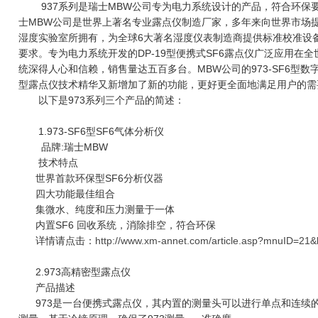
937系列是瑞士MBW公司专为电力系统设计的产品，符合环保要
士MBW公司是世界上著名专业露点仪制造厂家，多年来向世界市场提
湿度实验室所拥有，为全球6大著名湿度仪表制造商提供标准校准设备，符
要求。专为电力系统开发的DP-19型便携式SF6露点仪广泛应用在
统深得人心和信赖，销售量达五百多台。MBW公司的973-SF6型数字
型露点仪技术精华又新增加了新的功能，更好更全面地满足用户的需
以下是973系列三个产品的简述：
1.973-SF6型SF6气体分析仪
品牌:瑞士MBW
技术特点
世界首款环保型SF6分析仪器
四大功能最佳组合
集微水、纯度和压力测量于一体
内置SF6 回收系统，消除排空，符合环保
详情请点击：
http://www.xm-annet.com/article.asp?mnuID=21
2.973高精密型露点仪
产品描述
973是一台便携式露点仪，其内置的测量头可以进行单点和连续的