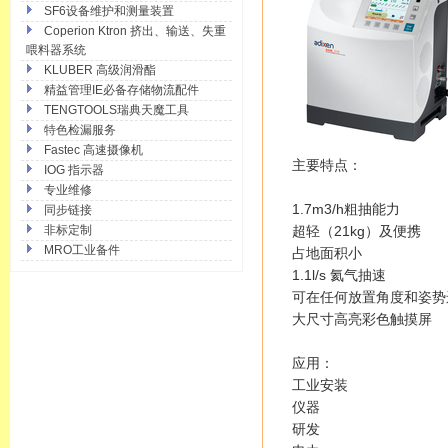
SF6设备维护和测量装置
Coperion Ktron 挤出、输送、失重
喂料器系统
KLUBER 高级润滑酯
精益管理IE必备存储物流配件
TENGTOOLS瑞典天魔工具
特色检漏服务
Fastec 高速摄像机
主要特点：
IOG 指示器
专业维修
1.7m3/h粗抽能力
同步链接
非标定制
超轻（21kg）及便携
MRO工业备件
占地面积小
1.1l/s 氦气抽速
可在任何放置角度和姿势
大尺寸高亮彩色触摸屏
应用：
工业安装
仪器
研发