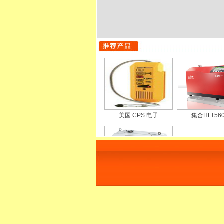
美国 CPS 电子
集合HLT56
ASM182或AS
氢气检漏仪H2