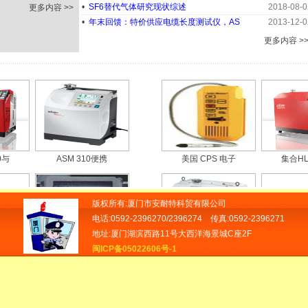
•
SF6替代气体研究现状综述
2018-08-0
更多内容 >>
•
年末回馈：特价供应电缆长度测试仪，AS
2013-12-0
更多内容 >
0与
ASM 310便携
美国 CPS 电子
集合HL
版权所有:厦门市安耐特科贸有限公司
电话:0592-2396270/2396274 传真:0592-2396271
地址:厦门湖滨西路11号大西洋海景城C座2F
闽ICP备05022606号-1
00
SM6型SF6断路
ASM182或AS
氢气检漏