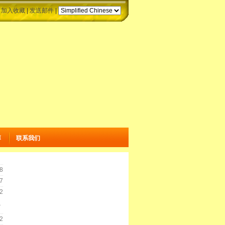
|
加入收藏
|
发送邮件
|
薄
联系我们
8
7
2
>
2