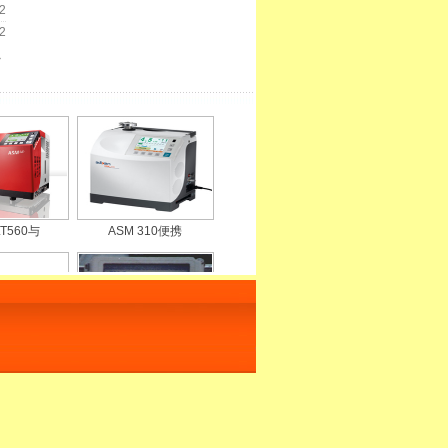
2
2
>
T560与
ASM 310便携
仪H200
SM6型SF6断路