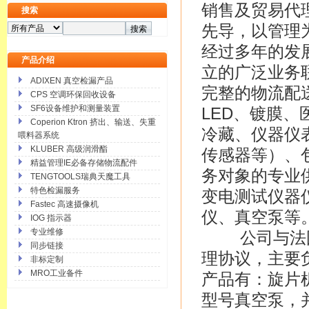
销售及贸易代
搜索
先导，以管理
经过多年的发
产品介绍
立的广泛业务
ADIXEN 真空检漏产品
完整的物流配
CPS 空调环保回收设备
SF6设备维护和测量装置
LED、镀膜
Coperion Ktron 挤出、输送、失重
冷藏、仪器仪
喂料器系统
KLUBER 高级润滑酯
传感器等）、
精益管理IE必备存储物流配件
务对象的专业
TENGTOOLS瑞典天魔工具
特色检漏服务
变电测试仪器
Fastec 高速摄像机
仪、真空泵等
IOG 指示器
专业维修
公司与法国
同步链接
理协议，主要
非标定制
MRO工业备件
产品有：旋片
型号真空泵，