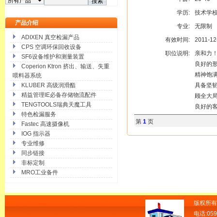
学历:
技术学
产品介绍
专业:
无限制
ADIXEN 真空检漏产品
有效时间:
2011-12
CPS 空调环保回收设备
职位说明:
亲和力
SF6设备维护和测量装置
良好的
Coperion Ktron 挤出、输送、失重
精神饱
喂料器系统
KLUBER 高级润滑酯
具备坚
精益管理IE必备存储物流配件
顾全大
TENGTOOLS瑞典天魔工具
良好的
特色检漏服务
第
1
页
Fastec 高速摄像机
IOG 指示器
专业维修
同步链接
非标定制
MRO工业备件
版权所有
电话:059