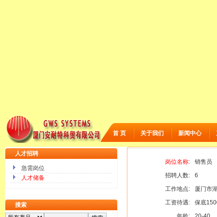
首 页
关于我们
新闻中心
人才招聘
岗位名称:
销售
急需岗位
招聘人数:
6
人才储备
工作地点:
厦门市湖
工资待遇:
保底15
搜索
年龄:
20-40