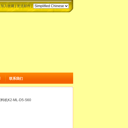
|
加入收藏
|
发送邮件
|
薄
联系我们
机K2-ML-D5-S60