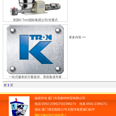
美国K-Tron国际集团公司r失重式
更多内容 >>
一站式服务的方案提供、系统集成专家
第
1
页
版权所有:厦门市安耐特科贸有限公司
电话:0592-2396270/2396274 传真:0592-2396271
地址:厦门湖滨西路11号大西洋海景城C座2F
闽ICP备05022606号-1